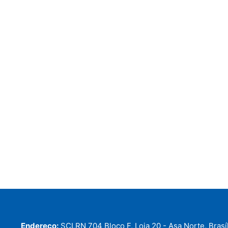
Endereço:
SCLRN 704 Bloco F, Loja 20 - Asa Norte, Brasíl