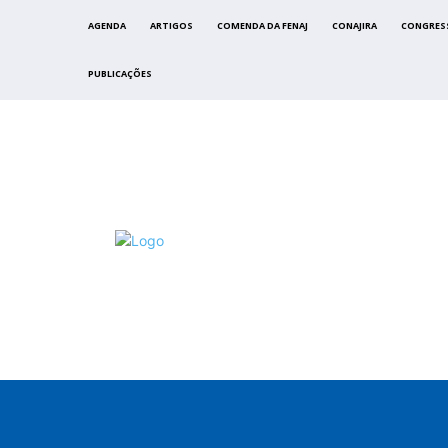
AGENDA
ARTIGOS
COMENDA DA FENAJ
CONAJIRA
CONGRES
PUBLICAÇÕES
FENAJ
DIRETORIA
COMISSÃO NACIONAL DE ÉTI