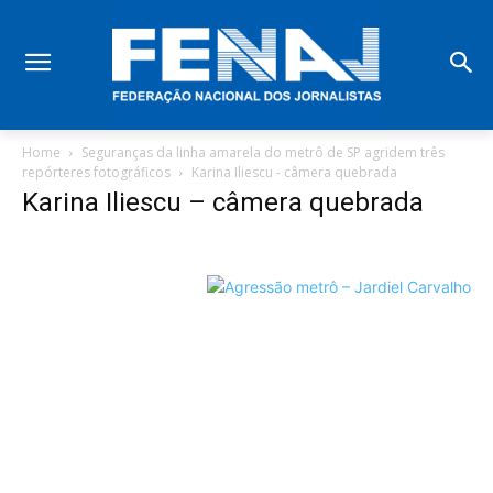
Home
Seguranças da linha amarela do metrô de SP agridem três
repórteres fotográficos
Karina Iliescu - câmera quebrada
Karina Iliescu – câmera quebrada