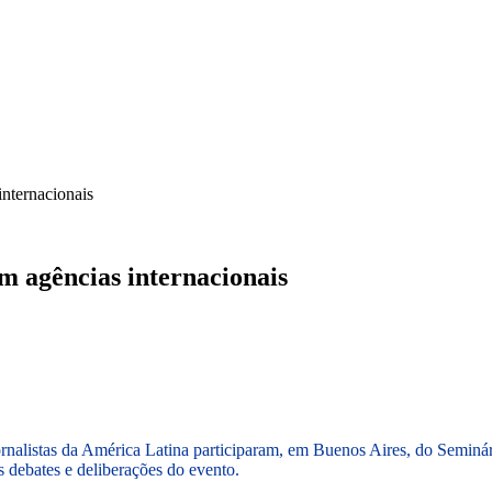
ICA
SINDICATOS
LEGISLAÇÃO
NOTAS OFICIAIS
internacionais
em agências internacionais
jornalistas da América Latina participaram, em Buenos Aires, do Seminá
s debates e deliberações do evento.