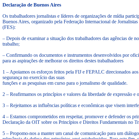
Declaração de Buenos Aires
Os trabalhadores jornalistas e líderes de organizações de mídia parti
Buenos Aires, organizado pela Federação Internacional de Jornalistas
(FES):
– Depois de examinar a situação dos trabalhadores das agências de no
trabalho;
– Confirmando os documentos e instrumentos desenvolvidos por oficin
para as aspirações de melhorar os direitos destes trabalhadores
1 – Apoiamos os esforços feitos pela FIJ e FEPALC direcionados aos p
segurança no exercício das suas
funções e as pesquisas em curso para o jornalismo de qualidade.
2 – Reafirmamos os princípios e valores da liberdade de expressão e 
3 – Rejeitamos as influências políticas e econômicas que visem interfe
4 – Estamos comprometidos em respeitar, promover e defender os prin
Declaração da OIT sobre os Princípios e Direitos Fundamentais no T
5 – Propomo-nos a manter um canal de comunicação para um diálogo efi
relevância da defesa dos princípios aqui estabelecidos. Para este fim, 