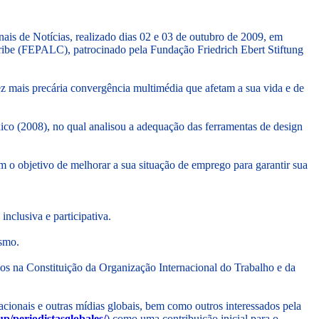
onais de Notícias, realizado dias 02 e 03 de outubro de 2009, em
Caribe (FEPALC), patrocinado pela Fundação Friedrich Ebert Stiftung
ez mais precária convergência multimédia que afetam a sua vida e de
co (2008), no qual analisou a adequação das ferramentas de design
m o objetivo de melhorar a sua situação de emprego para garantir sua
nclusiva e participativa.
ismo.
os na Constituição da Organização Internacional do Trabalho e da
cionais e outras mídias globais, bem como outros interessados pela
p/periodistasglobales/
) como uma contribuição inicial para o