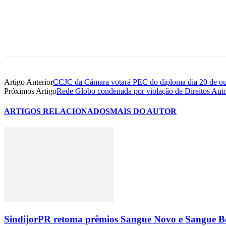
Artigo Anterior
CCJC da Câmara votará PEC do diploma dia 20 de ou
Próximos Artigo
Rede Globo condenada por violação de Direitos Auto
ARTIGOS RELACIONADOS
MAIS DO AUTOR
SindijorPR retoma prêmios Sangue Novo e Sangue Bo