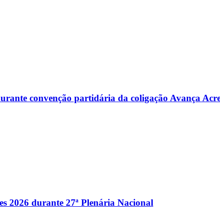
s durante convenção partidária da coligação Avança Acr
es 2026 durante 27ª Plenária Nacional