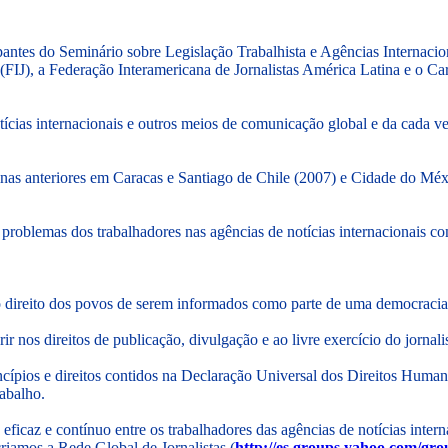
cipantes do Seminário sobre Legislação Trabalhista e Agências Internaci
 (FIJ), a Federação Interamericana de Jornalistas América Latina e o 
tícias internacionais e outros meios de comunicação global e da cada v
as anteriores em Caracas e Santiago de Chile (2007) e Cidade do Méxi
roblemas dos trabalhadores nas agências de notícias internacionais co
o direito dos povos de serem informados como parte de uma democracia i
rir nos direitos de publicação, divulgação e ao livre exercício do jornal
cípios e direitos contidos na Declaração Universal dos Direitos Human
rabalho.
caz e contínuo entre os trabalhadores das agências de notícias interna
criamos a Rede Global de Jornalistas (
http://es.groups.yahoo.com/grou