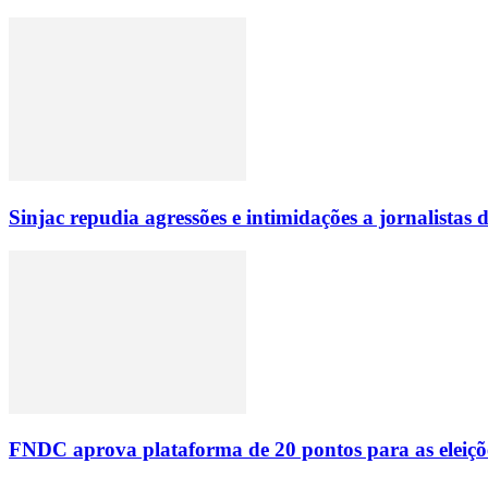
Sinjac repudia agressões e intimidações a jornalista
FNDC aprova plataforma de 20 pontos para as eleiçõ