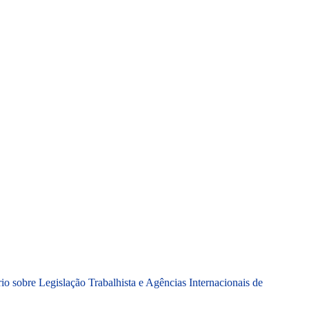
CARTEIRAS DE JORNALISTAS
CONTATO
PEC DO DIPLOMA
rio sobre Legislação Trabalhista e Agências Internacionais de