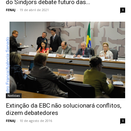
do Sindjors debate futuro das...
FENAJ
-
19 de abril de 2021
0
Notícias
Extinção da EBC não solucionará conflitos,
dizem debatedores
FENAJ
-
10 de agosto de 2016
0