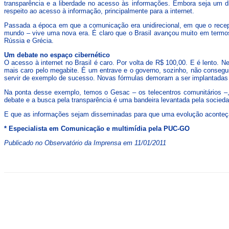
transparência e a liberdade no acesso às informações. Embora seja um dis
respeito ao acesso à informação, principalmente para a internet.
Passada a época em que a comunicação era unidirecional, em que o recep
mundo – vive uma nova era. É claro que o Brasil avançou muito em term
Rússia e Grécia.
Um debate no espaço cibernético
O acesso à internet no Brasil é caro. Por volta de R$ 100,00. E é lento. 
mais caro pelo megabite. É um entrave e o governo, sozinho, não consegui
servir de exemplo de sucesso. Novas fórmulas demoram a ser implantadas e
Na ponta desse exemplo, temos o Gesac – os telecentros comunitários –,
debate e a busca pela transparência é uma bandeira levantada pela socieda
E que as informações sejam disseminadas para que uma evolução aconteça:
* Especialista em Comunicação e multimídia pela PUC-GO
Publicado no Observatório da Imprensa em 11/01/2011