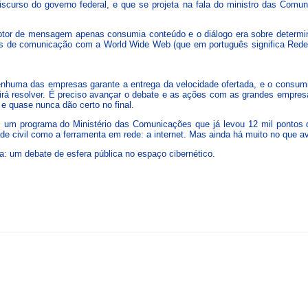
curso do governo federal, e que se projeta na fala do ministro das Comuni
tor de mensagem apenas consumia conteúdo e o diálogo era sobre determina
os de comunicação com a World Wide Web (que em português significa Rede 
Nenhuma das empresas garante a entrega da velocidade ofertada, e o consumi
rá resolver. É preciso avançar o debate e as ações com as grandes empresa
 quase nunca dão certo no final.
 um programa do Ministério das Comunicações que já levou 12 mil pontos d
de civil como a ferramenta em rede: a internet. Mas ainda há muito no que a
 um debate de esfera pública no espaço cibernético.