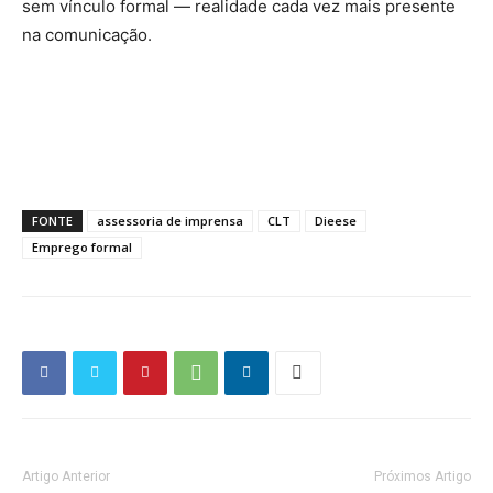
sem vínculo formal — realidade cada vez mais presente
na comunicação.
FONTE
assessoria de imprensa
CLT
Dieese
Emprego formal
Artigo Anterior
Próximos Artigo