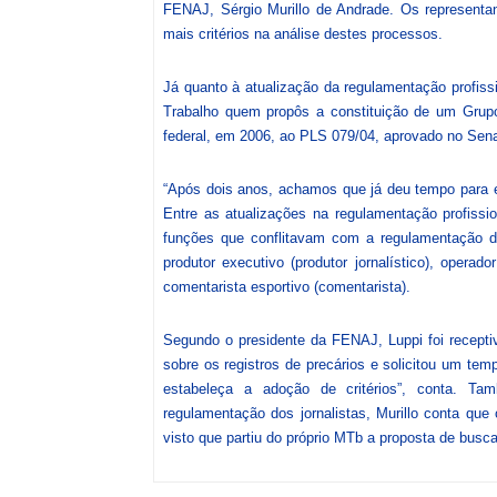
FENAJ, Sérgio Murillo de Andrade. Os representa
mais critérios na análise destes processos.
Já quanto à atualização da regulamentação profissio
Trabalho quem propôs a constituição de um Grupo
federal, em 2006, ao PLS 079/04, aprovado no Sena
“Após dois anos, achamos que já deu tempo para 
Entre as atualizações na regulamentação profissi
funções que conflitavam com a regulamentação dos 
produtor executivo (produtor jornalístico), operado
comentarista esportivo (comentarista).
Segundo o presidente da FENAJ, Luppi foi recepti
sobre os registros de precários e solicitou um te
estabeleça a adoção de critérios”, conta. T
regulamentação dos jornalistas, Murillo conta que 
visto que partiu do próprio MTb a proposta de busca