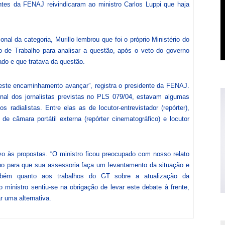
ntes da FENAJ reivindicaram ao ministro Carlos Luppi que haja
nal da categoria, Murillo lembrou que foi o próprio Ministério do
 de Trabalho para analisar a questão, após o veto do governo
do e que tratava da questão.
este encaminhamento avançar”, registra o presidente da FENAJ.
onal dos jornalistas previstas no PLS 079/04, estavam algumas
radialistas. Entre elas as de locutor-entrevistador (repórter),
r de câmara portátil externa (repórter cinematográfico) e locutor
vo às propostas. “O ministro ficou preocupado com nosso relato
mpo para que sua assessoria faça um levantamento da situação e
ambém quanto aos trabalhos do GT sobre a atualização da
o ministro sentiu-se na obrigação de levar este debate à frente,
r uma alternativa.