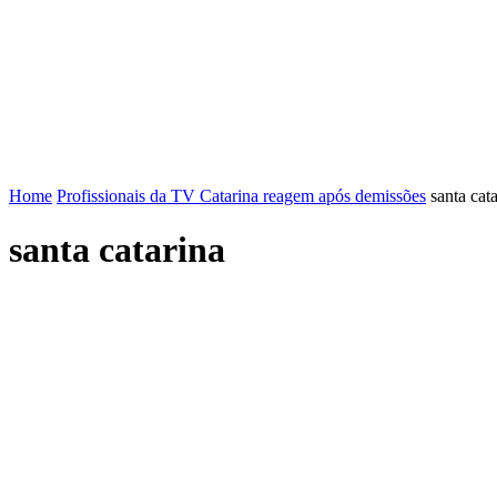
FENAJ
DIRETORIA
COMISSÃO NACIONAL DE ÉT
Home
Profissionais da TV Catarina reagem após demissões
santa cat
santa catarina